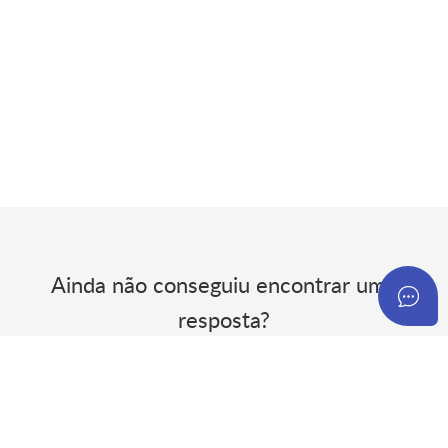
Ainda não conseguiu encontrar uma
resposta?
Envie-nos um Pedido de suporte e entraremos em contacto
consigo.
Submeter um Pedido de suporte