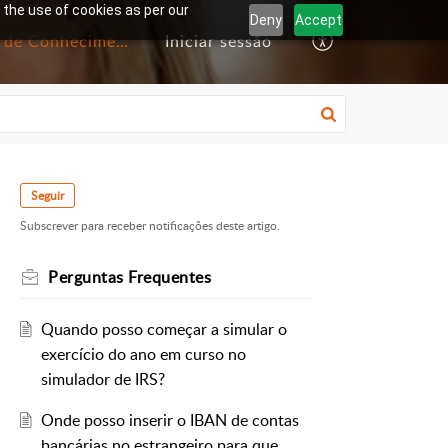
 the use of cookies as per our
Deny
Accept
Base de Conhecimento
Iniciar sessão
Seguir
Subscrever para receber notificações deste artigo.
Perguntas Frequentes
Quando posso começar a simular o
exercício do ano em curso no
simulador de IRS?
Onde posso inserir o IBAN de contas
bancárias no estrangeiro para que